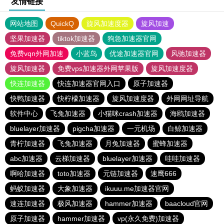
友情链接
网站地图
QuickQ
旋风加速度器
旋风加速
坚果加速器
tiktok加速器
狗急加速器官网
免费vqn外网加速
小蓝鸟
优途加速器官网
风驰加速器
旋风加速器
免费vps加速器外网苹果版
旋风加速度器
快连加速器
快连加速器官网入口
原子加速器
快鸭加速器
快柠檬加速器
旋风加速度器
外网网址导航
软件中心
飞兔加速器
小猫咪crash加速器
海鸥加速器
bluelayer加速器
pigcha加速器
一元机场
白鲸加速器
青柠加速器
飞兔加速器
月兔加速器
蜜蜂加速器
abc加速器
云梯加速器
bluelayer加速器
哇哇加速器
啊哈加速器
toto加速器
元链加速器
速鹰666
蚂蚁加速器
大象加速器
ikuuu.me加速器官网
速连加速器
极风加速器
hammer加速器
baacloud官网
原子加速器
hammer加速器
vp(永久免费)加速器