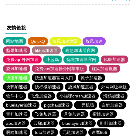
友情链接
网站地图
QuickQ
旋风加速度器
旋风加速
坚果加速器
tiktok加速器
狗急加速器官网
免费vqn外网加速
小蓝鸟
优途加速器官网
风驰加速器
旋风加速器
免费vps加速器外网苹果版
旋风加速度器
快连加速器
快连加速器官网入口
原子加速器
快鸭加速器
快柠檬加速器
旋风加速度器
外网网址导航
软件中心
飞兔加速器
小猫咪crash加速器
海鸥加速器
bluelayer加速器
pigcha加速器
一元机场
白鲸加速器
青柠加速器
飞兔加速器
月兔加速器
蜜蜂加速器
abc加速器
云梯加速器
bluelayer加速器
哇哇加速器
啊哈加速器
toto加速器
元链加速器
速鹰666