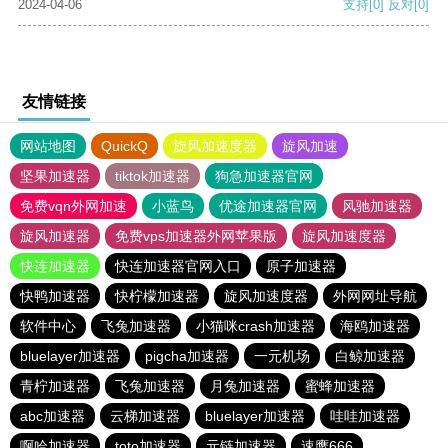
2024-04-06
支持
[0]
反对
[0]
友情链接
网站地图
QuickQ
旋风加速度器
旋风加速
坚果加速器
tiktok加速器
狗急加速器官网
免费vqn外网加速
小蓝鸟
优途加速器官网
风驰加速器
旋风加速器
免费vps加速器外网苹果版
旋风加速度器
快连加速器
快连加速器官网入口
原子加速器
快鸭加速器
快柠檬加速器
旋风加速度器
外网网址导航
软件中心
飞兔加速器
小猫咪crash加速器
海鸥加速器
bluelayer加速器
pigcha加速器
一元机场
白鲸加速器
青柠加速器
飞兔加速器
月兔加速器
蜜蜂加速器
abc加速器
云梯加速器
bluelayer加速器
哇哇加速器
啊哈加速器
toto加速器
元链加速器
速鹰666