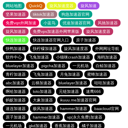
网站地图
QuickQ
旋风加速度器
旋风加速
坚果加速器
tiktok加速器
狗急加速器官网
免费vqn外网加速
小蓝鸟
优途加速器官网
风驰加速器
旋风加速器
免费vps加速器外网苹果版
旋风加速度器
快连加速器
快连加速器官网入口
原子加速器
快鸭加速器
快柠檬加速器
旋风加速度器
外网网址导航
软件中心
飞兔加速器
小猫咪crash加速器
海鸥加速器
bluelayer加速器
pigcha加速器
一元机场
白鲸加速器
青柠加速器
飞兔加速器
月兔加速器
蜜蜂加速器
abc加速器
云梯加速器
bluelayer加速器
哇哇加速器
啊哈加速器
toto加速器
元链加速器
速鹰666
蚂蚁加速器
大象加速器
ikuuu.me加速器官网
速连加速器
极风加速器
hammer加速器
baacloud官网
原子加速器
hammer加速器
vp(永久免费)加速器
一元机场
gkd加速器
香蕉加速器
橘子加速器