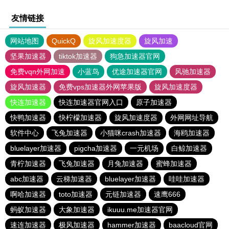
友情链接
网站地图
QuickQ
旋风加速度器
旋风加速
坚果加速器
tiktok加速器
狗急加速器官网
免费vqn外网加速
小蓝鸟
优途加速器官网
风驰加速器
旋风加速器
免费vps加速器外网苹果版
旋风加速度器
快连加速器
快连加速器官网入口
原子加速器
快鸭加速器
快柠檬加速器
旋风加速度器
外网网址导航
软件中心
飞兔加速器
小猫咪crash加速器
海鸥加速器
bluelayer加速器
pigcha加速器
一元机场
白鲸加速器
青柠加速器
飞兔加速器
月兔加速器
蜜蜂加速器
abc加速器
云梯加速器
bluelayer加速器
哇哇加速器
啊哈加速器
toto加速器
元链加速器
速鹰666
蚂蚁加速器
大象加速器
ikuuu.me加速器官网
速连加速器
极风加速器
hammer加速器
baacloud官网