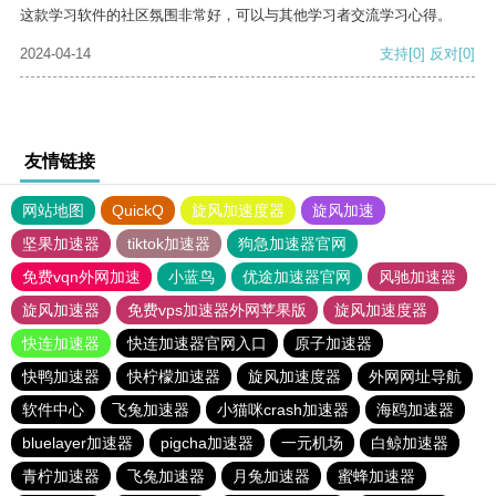
这款学习软件的社区氛围非常好，可以与其他学习者交流学习心得。
2024-04-14
支持
[0]
反对
[0]
友情链接
网站地图
QuickQ
旋风加速度器
旋风加速
坚果加速器
tiktok加速器
狗急加速器官网
免费vqn外网加速
小蓝鸟
优途加速器官网
风驰加速器
旋风加速器
免费vps加速器外网苹果版
旋风加速度器
快连加速器
快连加速器官网入口
原子加速器
快鸭加速器
快柠檬加速器
旋风加速度器
外网网址导航
软件中心
飞兔加速器
小猫咪crash加速器
海鸥加速器
bluelayer加速器
pigcha加速器
一元机场
白鲸加速器
青柠加速器
飞兔加速器
月兔加速器
蜜蜂加速器