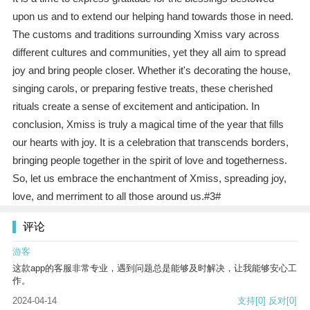
upon us and to extend our helping hand towards those in need.
The customs and traditions surrounding Xmiss vary across
different cultures and communities, yet they all aim to spread
joy and bring people closer. Whether it's decorating the house,
singing carols, or preparing festive treats, these cherished
rituals create a sense of excitement and anticipation. In
conclusion, Xmiss is truly a magical time of the year that fills
our hearts with joy. It is a celebration that transcends borders,
bringing people together in the spirit of love and togetherness.
So, let us embrace the enchantment of Xmiss, spreading joy,
love, and merriment to all those around us.#3#
评论
游客
这款app的客服非常专业，遇到问题总是能够及时解决，让我能够安心工
作。
2024-04-14
支持
[0]
反对
[0]