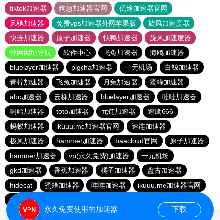
tiktok加速器
狗急加速器官网
优途加速器官网
风驰加速器
免费vps加速器外网苹果版
旋风加速度器
快连加速器
原子加速器
快鸭加速器
旋风加速度器
外网网址导航
软件中心
飞兔加速器
海鸥加速器
bluelayer加速器
pigcha加速器
一元机场
白鲸加速器
青柠加速器
飞兔加速器
月兔加速器
蜜蜂加速器
abc加速器
云梯加速器
bluelayer加速器
哇哇加速器
啊哈加速器
toto加速器
元链加速器
速鹰666
蚂蚁加速器
ikuuu.me加速器官网
速连加速器
极风加速器
hammer加速器
baacloud官网
原子加速器
hammer加速器
vp(永久免费)加速器
一元机场
gkd加速器
香蕉加速器
橘子加速器
盘古加速器
hidecat
蜜蜂加速器
哇哇加速器
ikuuu.me加速器官网
红海pro官网
暴雪加速器
永久免费使用的加速器
下载