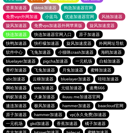
坚果加速器
tiktok加速器
狗急加速器官网
免费vqn外网加速
小蓝鸟
优途加速器官网
风驰加速器
旋风加速器
免费vps加速器外网苹果版
旋风加速度器
快连加速器
快连加速器官网入口
原子加速器
快鸭加速器
快柠檬加速器
旋风加速度器
外网网址导航
软件中心
飞兔加速器
小猫咪crash加速器
海鸥加速器
bluelayer加速器
pigcha加速器
一元机场
白鲸加速器
青柠加速器
飞兔加速器
月兔加速器
蜜蜂加速器
abc加速器
云梯加速器
bluelayer加速器
哇哇加速器
啊哈加速器
toto加速器
元链加速器
速鹰666
蚂蚁加速器
大象加速器
ikuuu.me加速器官网
速连加速器
极风加速器
hammer加速器
baacloud官网
原子加速器
hammer加速器
vp(永久免费)加速器
一元机场
gkd加速器
香蕉加速器
橘子加速器
盘古加速器
bitznet加速器
hidecat
蜜蜂加速器