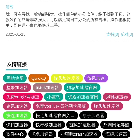
游客
我一直在寻找一款功能强大、操作简单的办公软件，终于找到了它。这
款软件的功能非常强大，可以满足我日常办公的所有需求。操作也很简
单，即使是小白也能快速上手。
2025-01-15
支持
[0]
反对
[0]
友情链接
网站地图
QuickQ
旋风加速度器
旋风加速
坚果加速器
tiktok加速器
狗急加速器官网
免费vqn外网加速
小蓝鸟
优途加速器官网
风驰加速器
旋风加速器
免费vps加速器外网苹果版
旋风加速度器
快连加速器
快连加速器官网入口
原子加速器
快鸭加速器
快柠檬加速器
旋风加速度器
外网网址导航
软件中心
飞兔加速器
小猫咪crash加速器
海鸥加速器